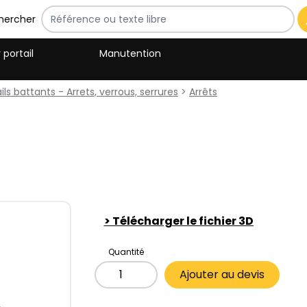
hercher
 portail
Manutention
ls battants - Arrets, verrous, serrures
>
Arrêts
>
Télécharger le fichier 3D
Quantité
Ajouter au devis