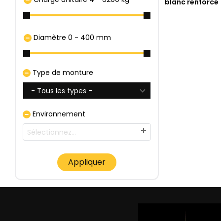
blanc renforcé
Diamètre
0
-
400
mm
Type de monture
- Tous les types -
Environnement
Sélectionnez...
Appliquer