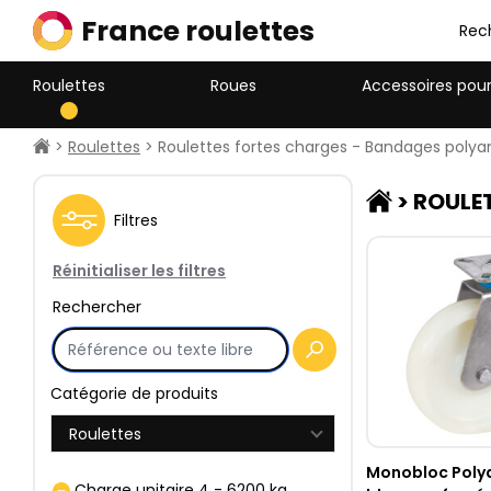
France roulettes
Rec
Roulettes
Roues
Accessoires pour
>
Roulettes
> Roulettes fortes charges - Bandages polya
>
ROULE
Filtres
Réinitialiser les filtres
Rechercher
Catégorie de produits
Roulettes
Monobloc Poly
Charge unitaire
4
-
6200
kg