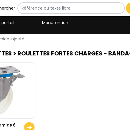
hercher
 portail
Manutention
mide injecté
TTES
> ROULETTES FORTES CHARGES - BANDA
amide 6