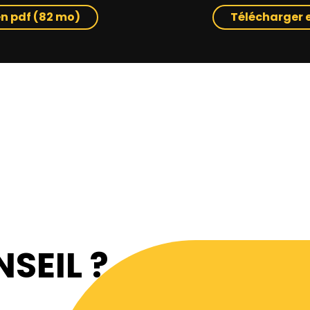
n pdf (82 mo)
Télécharger 
SEIL ?