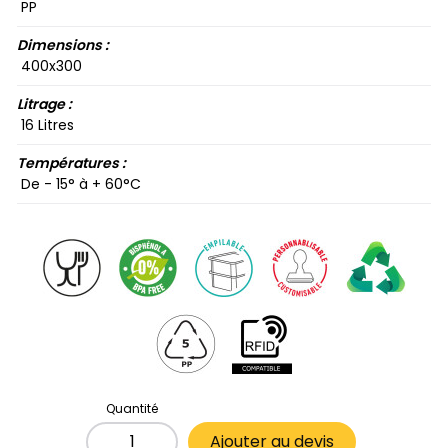
PP
Dimensions :
400​x300​
Litrage :
16​ Litres
Températures :
De - 15​° à + 60​°C
Quantité
Ajouter au devis