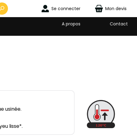
Se connecter
Mon devis
A propos
Contact
e usinée.
eu lisse*.