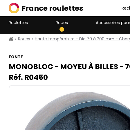
France roulettes
Rec
Roulettes
Roues
Accessoires pour
>
Roues
>
Haute température - Dia 70 à 200 mm - Char
FONTE
MONOBLOC - MOYEU À BILLES - 7
Réf. R0450