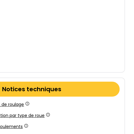
Notices techniques
 de roulage
ation par type de roue
 roulements