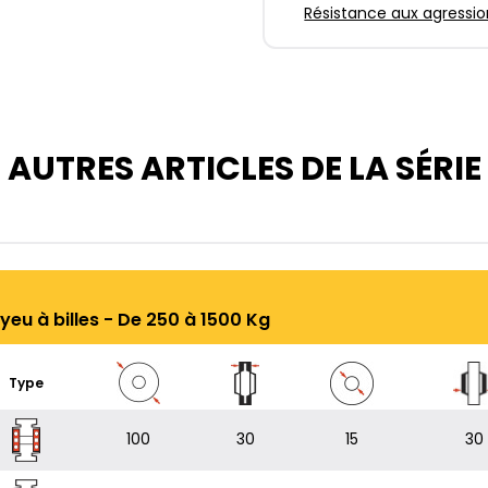
Résistance aux agressio
AUTRES ARTICLES DE LA SÉRIE
eu à billes - De 250 à 1500 Kg
Type
100
30
15
30