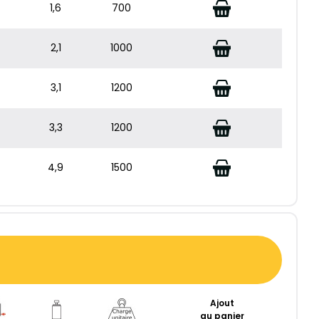
1,6
700
2,1
1000
3,1
1200
3,3
1200
4,9
1500
Ajout
au panier