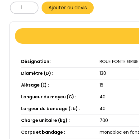
Ajouter au devis
Désignation :
ROUE FONTE GRISE 13
Diamètre (D) :
130​
Alésage (E) :
15​
Longueur du moyeu (C) :
40​
Largeur du bandage (Lb) :
40​
Charge unitaire (kg) :
700​
Corps et bandage :
monobloc en fon