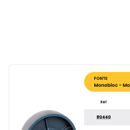
FONTE
Monobloc - Moy
Réf
R0440