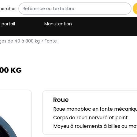
hercher
 portail
Manutention
ges de 40 à 800 kg
>
Fonte
00​ KG
Roue
Roue monobloc en fonte mécaniqu
Corps de roue nervuré et peint.
Moyeu à roulements à billes ou moy