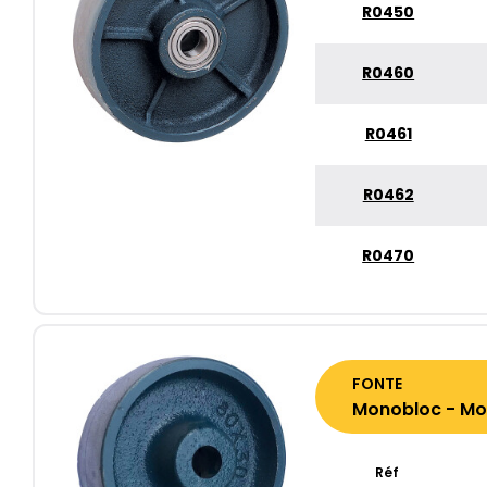
R0450
R0460
R0461
R0462
R0470
FONTE
Monobloc - Moy
Réf