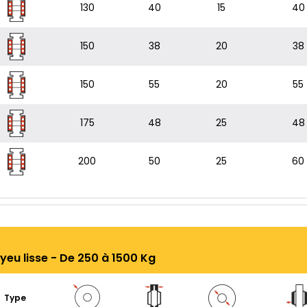
130
40
15
40
150
38
20
38
150
55
20
55
175
48
25
48
200
50
25
60
eu lisse - De 250 à 1500 Kg
Type