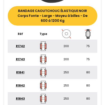
BANDAGE CAOUTCHOUC ÉLASTIQUE NOIR
Corps Fonte - Large - Moyeu à billes - De
600 à 1200 Kg
Réf
Type
R1742
200
75
R1743
200
75
R1841
250
80
R1842
250
80
R1843
250
80