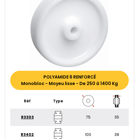
POLYAMIDE 6 RENFORCÉ
Monobloc - Moyeu lisse - De 250 à 1400 Kg
Réf
Type
R3303
75
35
R3402
100
38