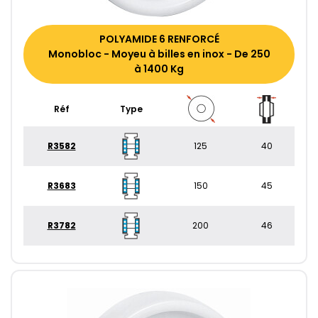
POLYAMIDE 6 RENFORCÉ
Monobloc - Moyeu à billes en inox - De 250
à 1400 Kg
Réf
Type
R3582
125
40
R3683
150
45
R3782
200
46