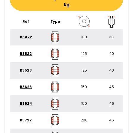
Kg
Réf
Type
R3422
100
38
R3522
125
40
R3523
125
40
R3623
150
45
R3624
150
46
R3722
200
46