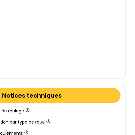
Notices techniques
 de roulage
ation par type de roue
 roulements