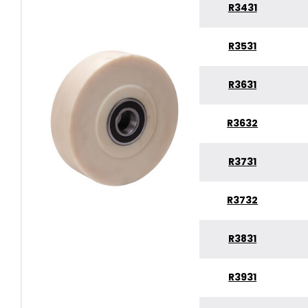
R3431
R3531
R3631
R3632
R3731
R3732
R3831
R3931