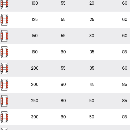
100
55
20
60
125
55
25
60
150
55
30
60
150
80
35
85
200
55
35
60
200
80
45
85
250
80
50
85
300
80
50
85