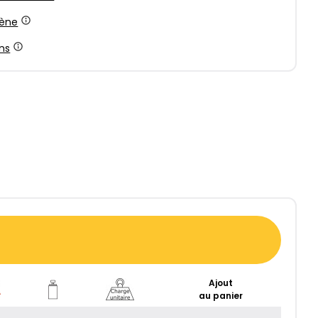
lène
ns
Ajout
au panier