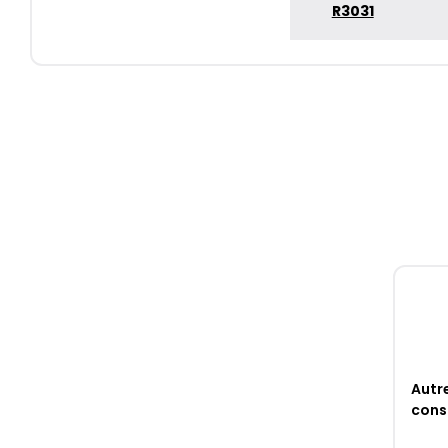
R3031
Autr
cons