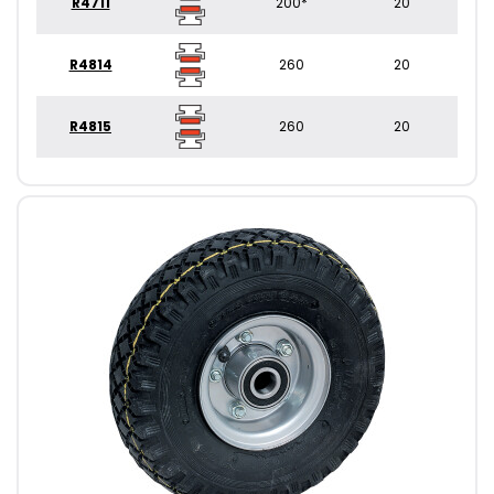
R4711
200*
20
R4814
260
20
R4815
260
20