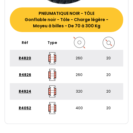
PNEUMATIQUE NOIR - TÔLE
Gonflable noir - Tôle - Charge légère -
Moyeu à billes - De 70 à 300 Kg
Réf
Type
R4820
260
20
R4826
260
20
R4924
320
20
R4052
400
20