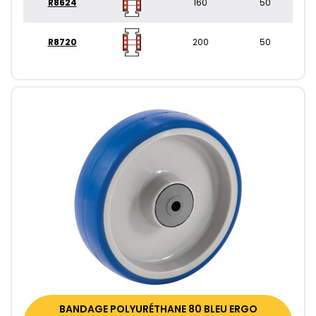
R8624
160
50
R8720
200
50
BANDAGE POLYURÉTHANE 80 BLEU ERGO