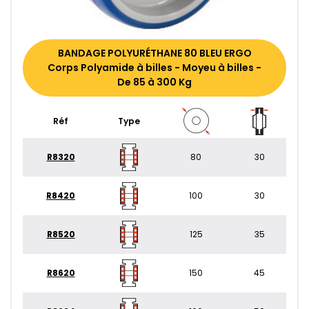
BANDAGE POLYURÉTHANE 80 BLEU ERGO
Corps Polyamide à billes - Moyeu à billes -
De 85 à 300 Kg
Réf
Type
R8320
80
30
R8420
100
30
R8520
125
35
R8620
150
45