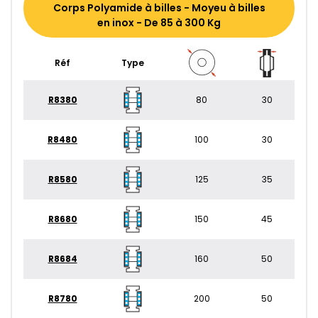
Corps Polyamide à billes - Moyeu à billes
en inox - De 85 à 300 Kg
Réf
Type
R8380
80
30
R8480
100
30
R8580
125
35
R8680
150
45
R8684
160
50
R8780
200
50