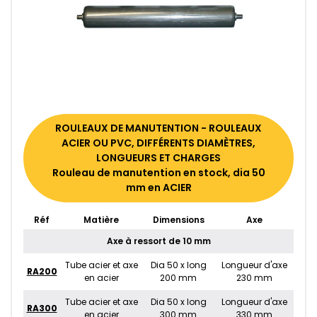
ROULEAUX DE MANUTENTION - ROULEAUX
ACIER OU PVC, DIFFÉRENTS DIAMÈTRES,
LONGUEURS ET CHARGES
Rouleau de manutention en stock, dia 50
mm en ACIER
Réf
Matière
Dimensions
Axe
Axe à ressort de 10 mm
Tube acier et axe
Dia 50 x long
Longueur d'axe
RA200
en acier
200 mm
230 mm
Tube acier et axe
Dia 50 x long
Longueur d'axe
RA300
en acier
300 mm
330 mm