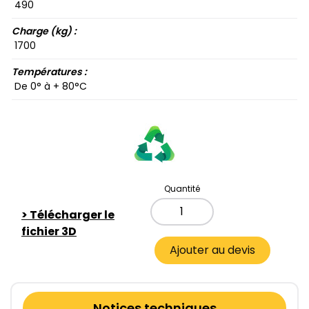
490​
Charge (kg) :
1700​
Températures :
De 0​° à + 80​°C
Quantité
>
Télécharger le
fichier 3D
Ajouter au devis
Notices techniques