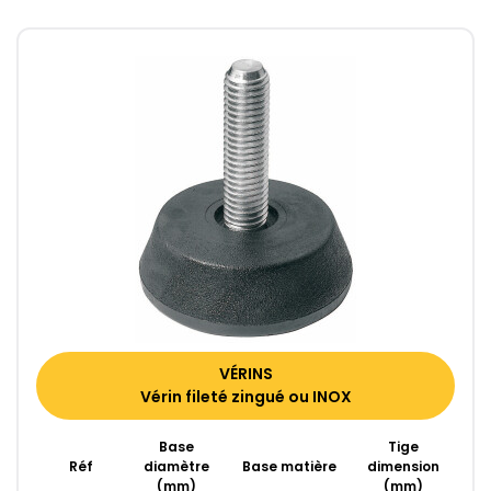
VÉRINS
Vérin fileté zingué ou INOX
Base
Tige
Réf
diamètre
Base matière
dimension
(mm)
(mm)