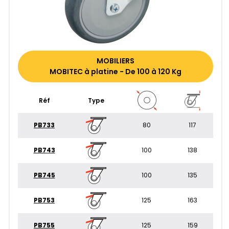
MOBILIERS
MOBITEC à platine - De 100 à 120 Kg
Réf
Type
PB733
80
117
PB743
100
138
PB745
100
135
PB753
125
163
PB755
125
159