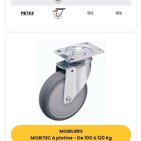
PB763
150
189
MOBILIERS
MOBITEC à platine - De 100 à 120 Kg