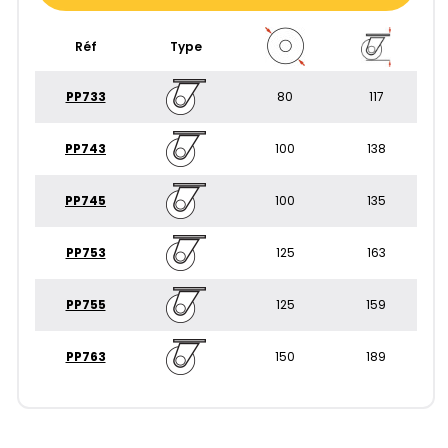
Réf
Type
PP733
80
117
PP743
100
138
PP745
100
135
PP753
125
163
PP755
125
159
PP763
150
189