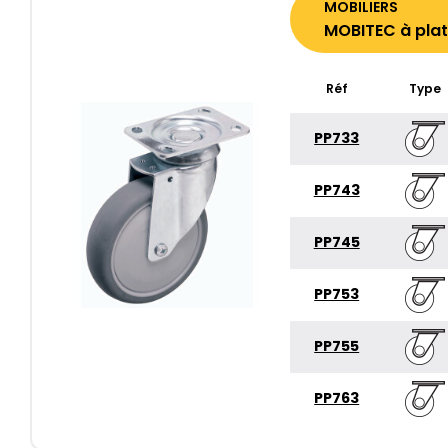
MOBILIERS
MOBITEC à plat
Réf
Type
PP733
PP743
PP745
PP753
PP755
PP763