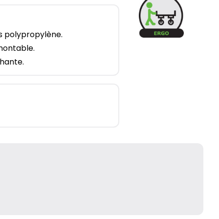
s polypropylène.
émontable.
hante.