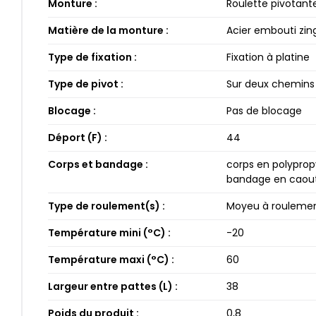
Monture :
Roulette pivotant
Matière de la monture :
Acier embouti zin
Type de fixation :
Fixation à platine
Type de pivot :
Sur deux chemins 
Blocage :
Pas de blocage
Déport (F) :
44​
Corps et bandage :
corps en polyprop
bandage en caout
Type de roulement(s) :
Moyeu à roulement
Température mini (°C) :
-20​
Température maxi (°C) :
60​
Largeur entre pattes (L) :
38​
Poids du produit :
0​,8​