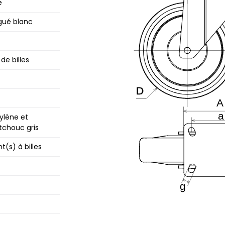
e
gué blanc
de billes
ylène et
chouc gris
(s) à billes