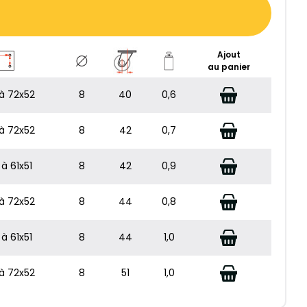
Ajout
au panier
à 72x52
8
40
0,6
à 72x52
8
42
0,7
à 61x51
8
42
0,9
à 72x52
8
44
0,8
à 61x51
8
44
1,0
à 72x52
8
51
1,0