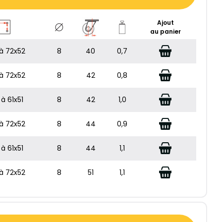
Ajout
au panier
à 72x52
8
40
0,7
à 72x52
8
42
0,8
à 61x51
8
42
1,0
à 72x52
8
44
0,9
à 61x51
8
44
1,1
à 72x52
8
51
1,1