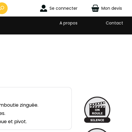
Se connecter
Mon devis
A propos
Contact
emboutie zinguée.
es.
ue et pivot.