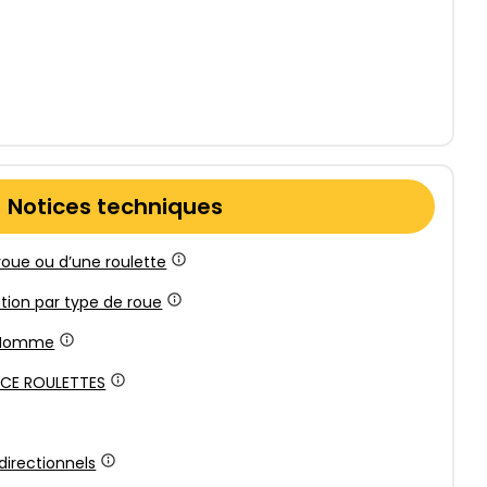
Notices techniques
roue ou d’une roulette
ation par type de roue
l’Homme
NCE ROULETTES
directionnels