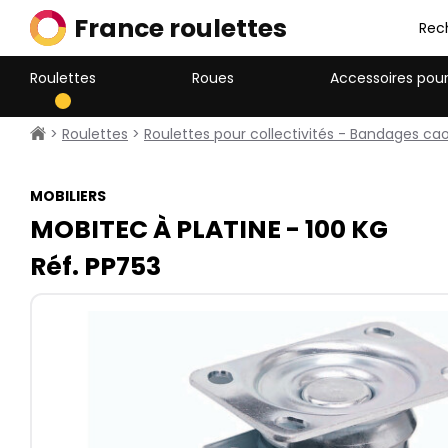
France roulettes
Rec
Roulettes
Roues
Accessoires pour
>
Roulettes
>
Roulettes pour collectivités - Bandages c
MOBILIERS
MOBITEC À PLATINE - 100​ KG
Réf. PP753