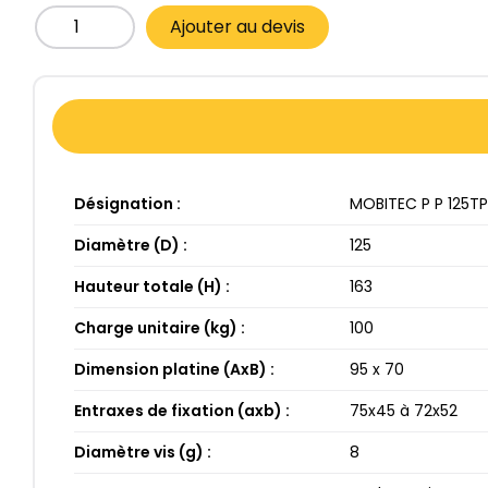
Ajouter au devis
Désignation :
MOBITEC P P 125​TP
Diamètre (D) :
125​
Hauteur totale (H) :
163​
Charge unitaire (kg) :
100​
Dimension platine (AxB) :
95​ x 70​
Entraxes de fixation (axb) :
75​x45​ à 72​x52​
Diamètre vis (g) :
8​