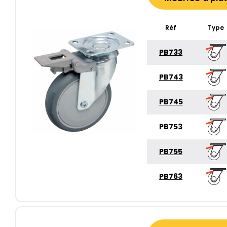
Réf
Type
PB733
PB743
PB745
PB753
PB755
PB763