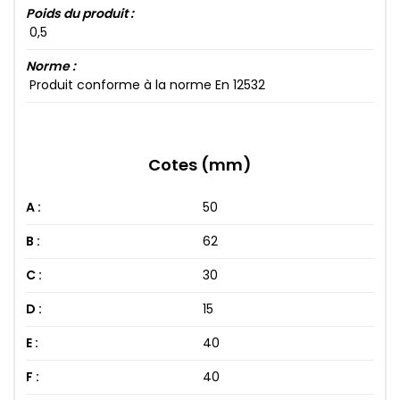
Poids du produit :
0​,5​
Norme :
Produit conforme à la norme En 12532
Cotes (mm)
A :
50
B :
62
C :
30
D :
15
E :
40
F :
40