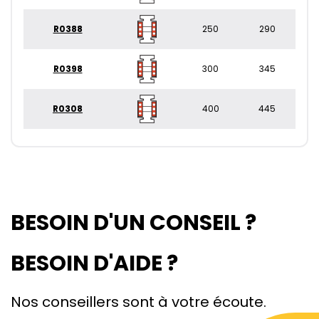
R0388
250
290
R0398
300
345
R0308
400
445
BESOIN D'UN CONSEIL ?
BESOIN D'AIDE ?
Nos conseillers sont à votre écoute.