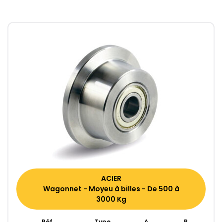
ACIER
Wagonnet - Moyeu à billes - De 500 à
3000 Kg
Réf
Type
A
B