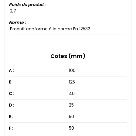
Poids du produit :
2​,7​
Norme :
Produit conforme à la norme En 12532
Cotes (mm)
A :
100
B :
125
C :
40
D :
25
E :
50
F :
50