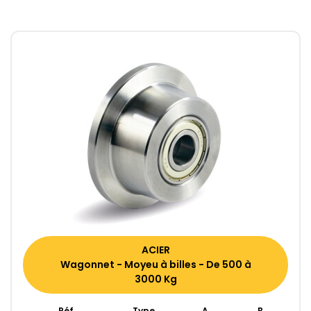
ACIER
Wagonnet - Moyeu à billes - De 500 à
3000 Kg
Réf
Type
A
B