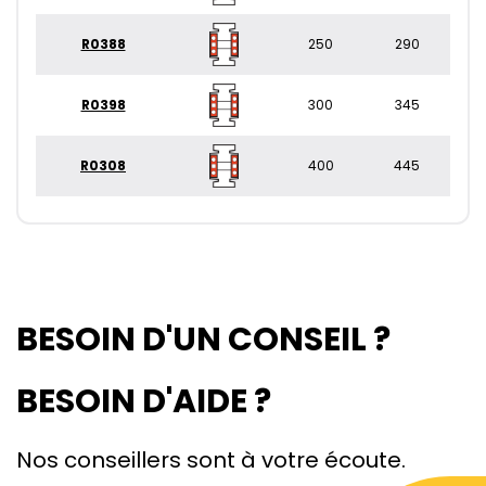
R0388
250
290
R0398
300
345
R0308
400
445
BESOIN D'UN CONSEIL ?
BESOIN D'AIDE ?
Nos conseillers sont à votre écoute.