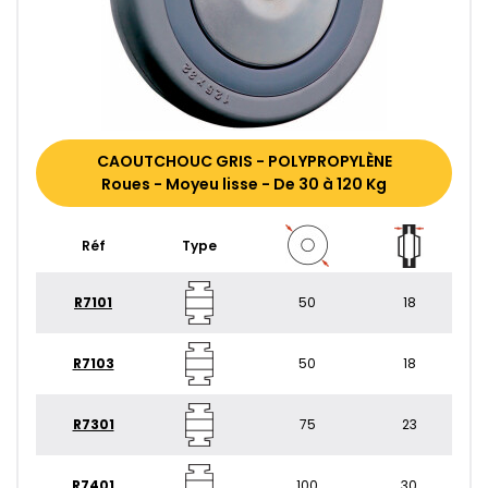
CAOUTCHOUC GRIS - POLYPROPYLÈNE
Roues - Moyeu lisse - De 30 à 120 Kg
Réf
Type
R7101
50
18
R7103
50
18
R7301
75
23
R7401
100
30