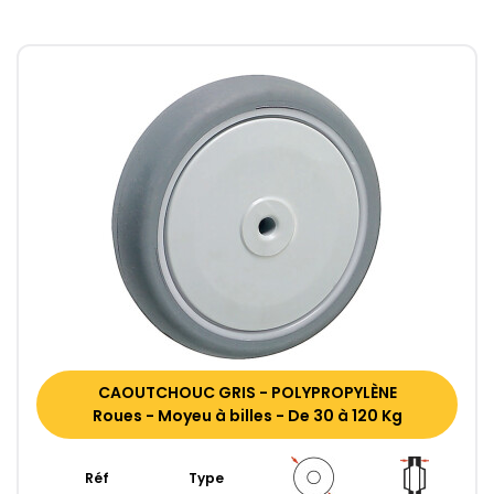
CAOUTCHOUC GRIS - POLYPROPYLÈNE
Roues - Moyeu à billes - De 30 à 120 Kg
Réf
Type