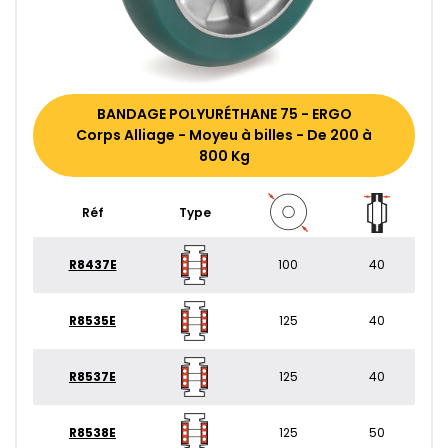
BANDAGE POLYURÉTHANE 75 - ERGO
Corps Alliage - Moyeu à billes - De 200 à
800 Kg
Réf
Type
R8437E
100
40
R8535E
125
40
R8537E
125
40
R8538E
125
50