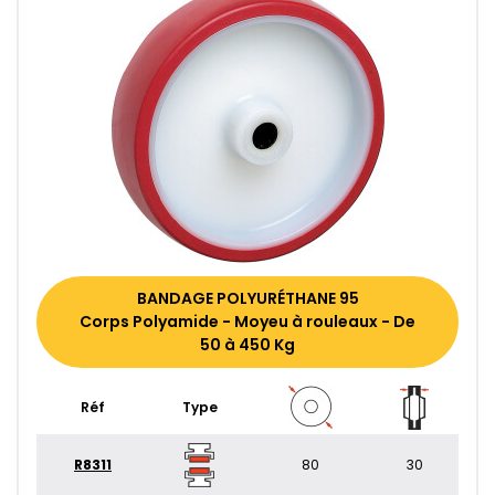
BANDAGE POLYURÉTHANE 95
Corps Polyamide - Moyeu à rouleaux - De
50 à 450 Kg
Réf
Type
R8311
80
30