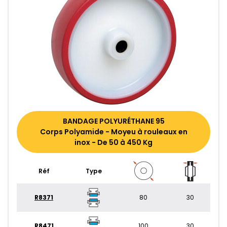
BANDAGE POLYURÉTHANE 95
Corps Polyamide - Moyeu à rouleaux en
inox - De 50 à 450 Kg
Réf
Type
R8371
80
30
R8471
100
30