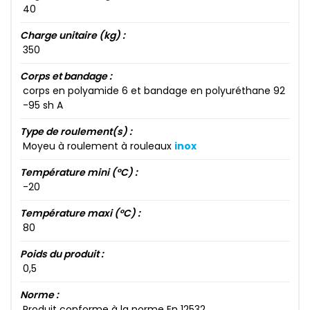
40​
Charge unitaire (kg) :
350​
Corps et bandage :
corps en polyamide 6​ et bandage en polyuréthane 92​
-95​ sh A
Type de roulement(s) :
Moyeu à roulement à rouleaux
inox
Température mini (°C) :
-20​
Température maxi (°C) :
80​
Poids du produit :
0​,5​
Norme :
Produit conforme à la norme En 12532