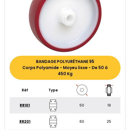
BANDAGE POLYURÉTHANE 95
Corps Polyamide - Moyeu lisse - De 50 à
450 Kg
Réf
Type
R8101
50
19
R8201
60
25