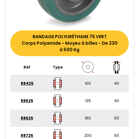
BANDAGE POLYURÉTHANE 75 VERT
Corps Polyamide - Moyeu à billes - De 230
à 500 Kg
Réf
Type
R8425
100
40
R8525
125
40
R8625
160
50
R8725
200
50