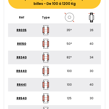
billes - De 100 à 1200 Kg
Réf
Type
R8035
35*
26
R8150
50*
40
R8340
82*
34
R8440
100
30
R8441
100
40
R8540
125
30