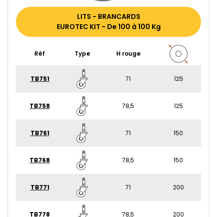
LITS - BRANCARDS
EUROTEC KIT - De 100 à 100 Kg
Réf
Type
H rouge
TB751
71
125
TB758
78,5
125
TB761
71
150
TB768
78,5
150
TB771
71
200
TB778
78,5
200