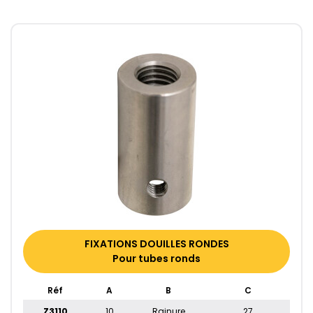
FIXATIONS DOUILLES RONDES
Pour tubes ronds
Réf
A
B
C
Z3110
10
Rainure
27