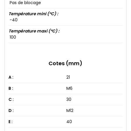
Pas de blocage
Température mini (°C) :
-40​
Température maxi (°C) :
100​
Cotes (mm)
A :
21
B :
M6
C :
30
D :
M12
E :
40