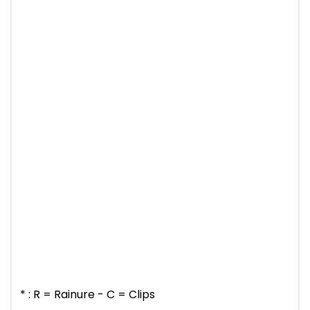
* : R = Rainure - C = Clips