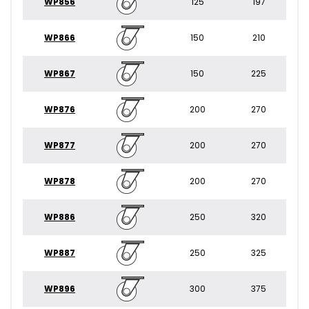
WP856
125
197
WP866
150
210
WP867
150
225
WP876
200
270
WP877
200
270
WP878
200
270
WP886
250
320
WP887
250
325
WP896
300
375