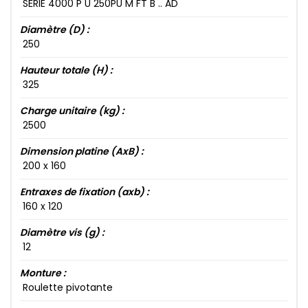
SÉRIE 4000​ P U 250​PU M FT B .. AD
Diamètre (D) :
250​
Hauteur totale (H) :
325​
Charge unitaire (kg) :
2500​
Dimension platine (AxB) :
200​ x 160​
Entraxes de fixation (axb) :
160​ x 120​
Diamètre vis (g) :
12​
Monture :
Roulette pivotante