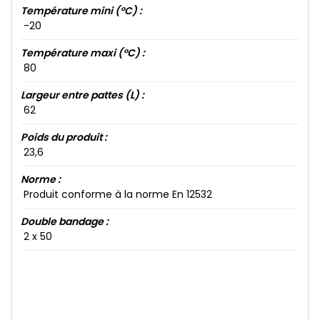
Température mini (°C) :
-20​
Température maxi (°C) :
80​
Largeur entre pattes (L) :
62​
Poids du produit :
23​,6​
Norme :
Produit conforme à la norme En 12532
Double bandage :
2​ x 50​