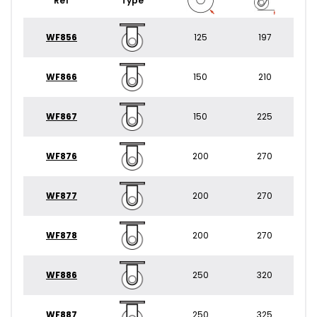
Réf
Type
WF856
125
197
WF866
150
210
WF867
150
225
WF876
200
270
WF877
200
270
WF878
200
270
WF886
250
320
WF887
250
325