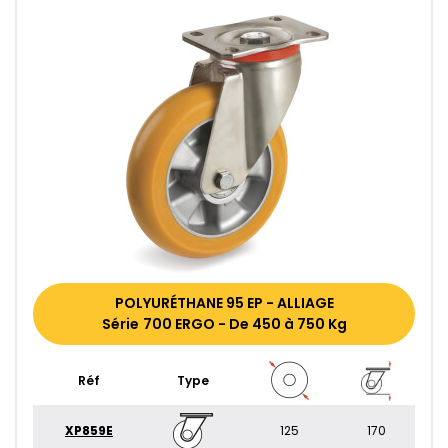
POLYURÉTHANE 95 EP - ALLIAGE
Série 700 ERGO - De 450 à 750 Kg
Réf
Type
XP859E
125
170