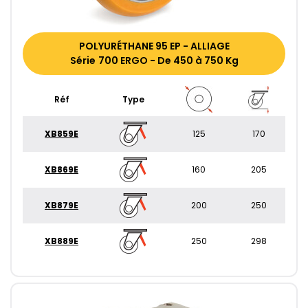
POLYURÉTHANE 95 EP - ALLIAGE
Série 700 ERGO - De 450 à 750 Kg
Réf
Type
XB859E
125
170
XB869E
160
205
XB879E
200
250
XB889E
250
298