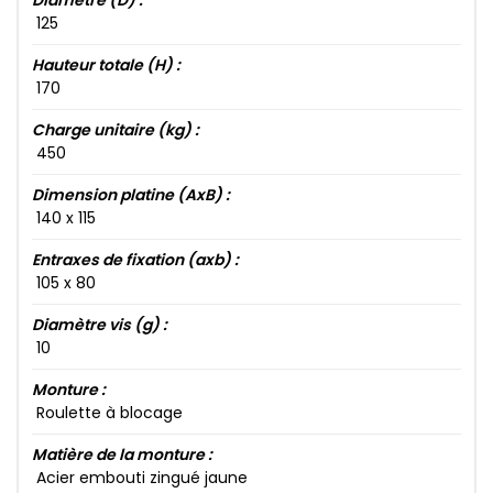
Diamètre (D) :
125​
Hauteur totale (H) :
170​
Charge unitaire (kg) :
450​
Dimension platine (AxB) :
140​ x 115​
Entraxes de fixation (axb) :
105​ x 80​
Diamètre vis (g) :
10​
Monture :
Roulette à blocage
Matière de la monture :
Acier embouti zingué jaune