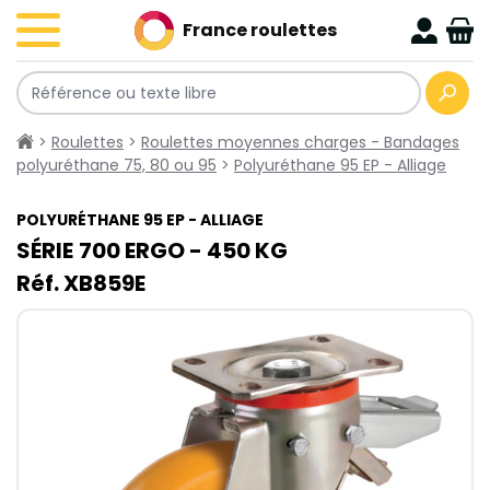
France roulettes
>
Roulettes
>
Roulettes moyennes charges - Bandages
polyuréthane 75, 80 ou 95
>
Polyuréthane 95 EP - Alliage
POLYURÉTHANE 95 EP - ALLIAGE
SÉRIE 700​ ERGO - 450​ KG
Réf. XB859E