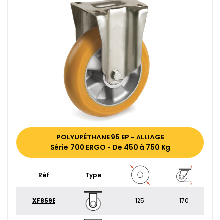
POLYURÉTHANE 95 EP - ALLIAGE
Série 700 ERGO - De 450 à 750 Kg
Réf
Type
XF859E
125
170