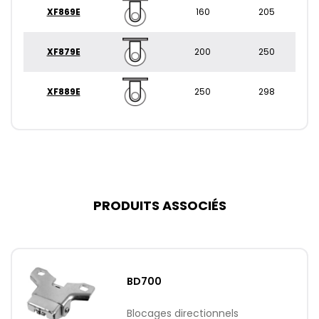
XF869E
160
205
XF879E
200
250
XF889E
250
298
PRODUITS ASSOCIÉS
BD700
Blocages directionnels