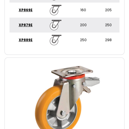
XP869E
160
205
XP879E
200
250
XP889E
250
298