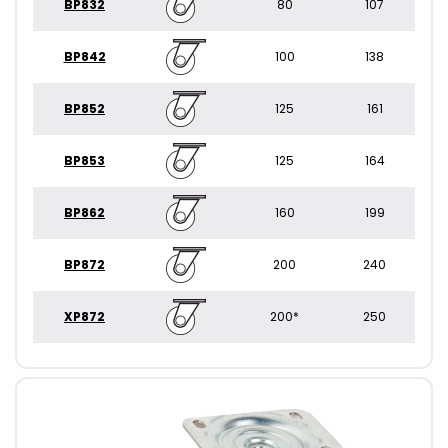
BP832
80
107
BP842
100
138
BP852
125
161
BP853
125
164
BP862
160
199
BP872
200
240
XP872
200*
250