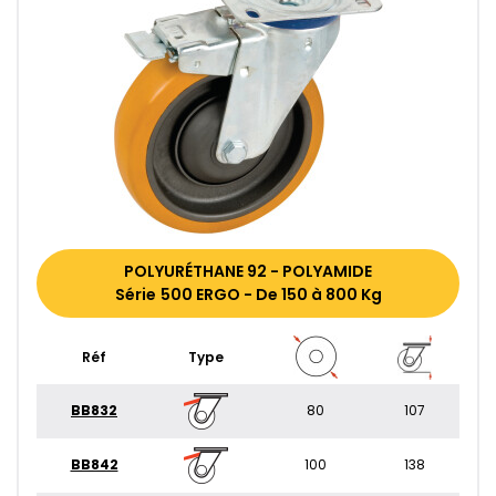
POLYURÉTHANE 92 - POLYAMIDE
Série 500 ERGO - De 150 à 800 Kg
Réf
Type
BB832
80
107
BB842
100
138