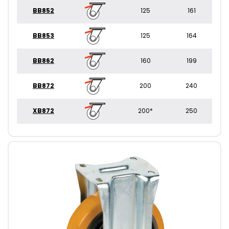
BB852
125
161
BB853
125
164
BB862
160
199
BB872
200
240
XB872
200*
250