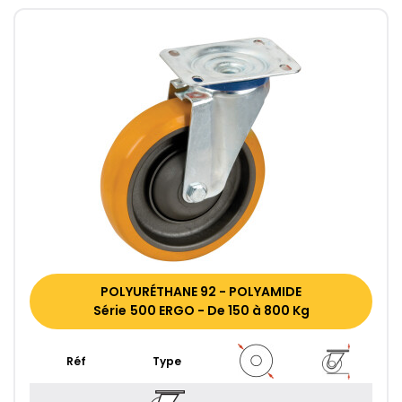
POLYURÉTHANE 92 - POLYAMIDE
Série 500 ERGO - De 150 à 800 Kg
Réf
Type