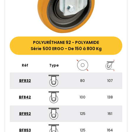
POLYURÉTHANE 92 - POLYAMIDE
Série 500 ERGO - De 150 à 800 Kg
Réf
Type
BF832
80
107
BF842
100
138
BF852
125
161
BF853
125
164