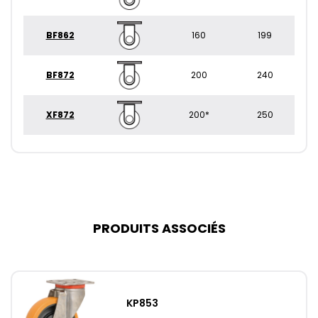
BF862
160
199
BF872
200
240
XF872
200*
250
PRODUITS ASSOCIÉS
KP853