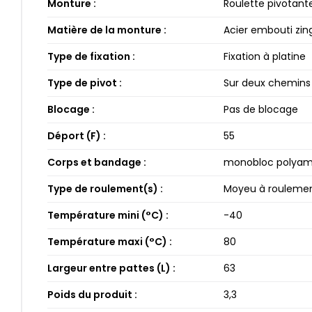
Monture :
Roulette pivotant
Matière de la monture :
Acier embouti zin
Type de fixation :
Fixation à platine
Type de pivot :
Sur deux chemins 
Blocage :
Pas de blocage
Déport (F) :
55​
Corps et bandage :
monobloc polyam
Type de roulement(s) :
Moyeu à roulement
Température mini (°C) :
-40​
Température maxi (°C) :
80​
Largeur entre pattes (L) :
63​
Poids du produit :
3​,3​