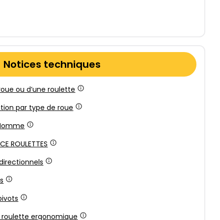
Notices techniques
roue ou d’une roulette
ation par type de roue
l’Homme
NCE ROULETTES
directionnels
ds
pivots
e roulette ergonomique