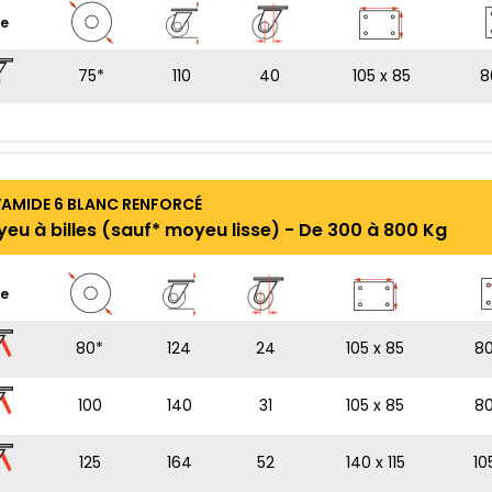
pe
75*
110
40
105 x 85
8
MIDE 6 BLANC RENFORCÉ
yeu à billes (sauf* moyeu lisse) - De 300 à 800 Kg
e
80*
124
24
105 x 85
80
100
140
31
105 x 85
80
125
164
52
140 x 115
10