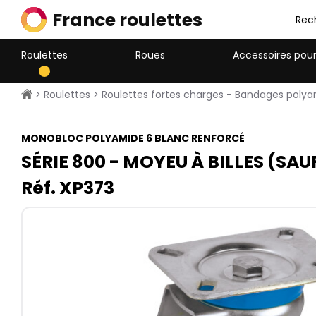
France roulettes
Rec
Roulettes
Roues
Accessoires pour
>
Roulettes
>
Roulettes fortes charges - Bandages polya
MONOBLOC POLYAMIDE 6 BLANC RENFORCÉ
SÉRIE 800​ - MOYEU À BILLES (SAU
Réf. XP373