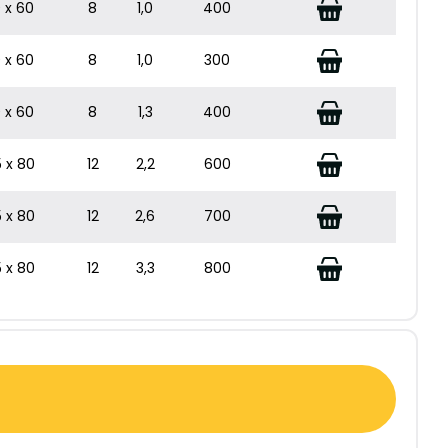
 x 60
8
1,0
400
 x 60
8
1,0
300
 x 60
8
1,3
400
5 x 80
12
2,2
600
5 x 80
12
2,6
700
5 x 80
12
3,3
800