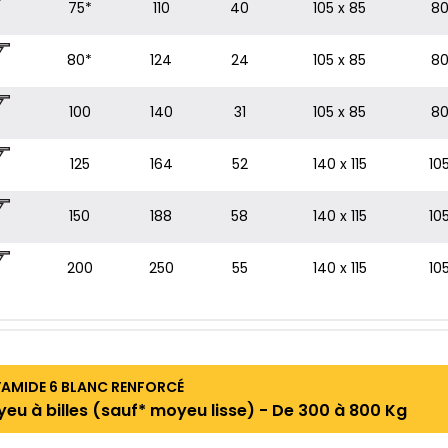
75*
110
40
105 x 85
80
80*
124
24
105 x 85
80
100
140
31
105 x 85
80
125
164
52
140 x 115
10
150
188
58
140 x 115
10
200
250
55
140 x 115
10
MIDE 6 BLANC RENFORCÉ
yeu à billes (sauf* moyeu lisse) - De 300 à 800 Kg