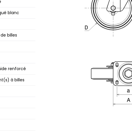
e
gué blanc
de billes
ide renforcé
(s) à billes