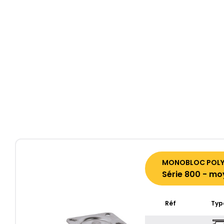
MONOBLOC POLYA
Série 800 - mo
Réf
Typ