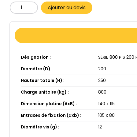
Ajouter au devis
Désignation :
SÉRIE 800​ P S 200​ 
Diamètre (D) :
200​
Hauteur totale (H) :
250​
Charge unitaire (kg) :
800​
Dimension platine (AxB) :
140​ x 115​
Entraxes de fixation (axb) :
105​ x 80​
Diamètre vis (g) :
12​