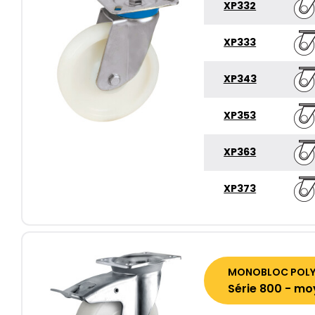
XP332
XP333
XP343
XP353
XP363
XP373
MONOBLOC POLYA
Série 800 - mo