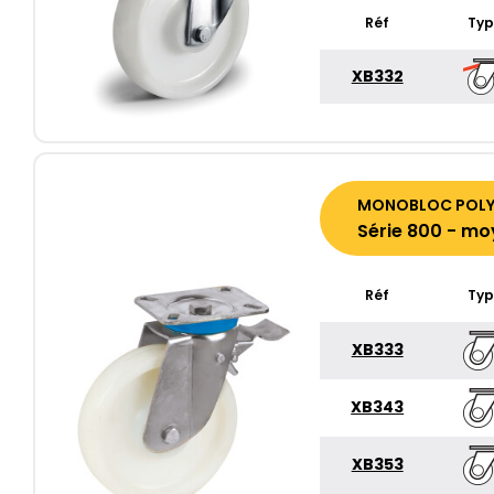
Réf
Ty
XB332
MONOBLOC POLYA
Série 800 - mo
Réf
Typ
XB333
XB343
XB353