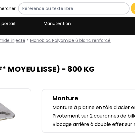
hercher
 portail
Manutention
mide injecté
>
Monobloc Polyamide 6 blanc renforcé
F* MOYEU LISSE) - 800​ KG
Monture
Monture à platine en tôle d’acier 
Pivotement sur 2 couronnes de bill
Blocage arrière à double effet sur 