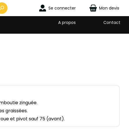
Se connecter
Mon devis
A propos
Contact
emboutie zinguée.
es graissées.
roue et pivot sauf 75 (avant).