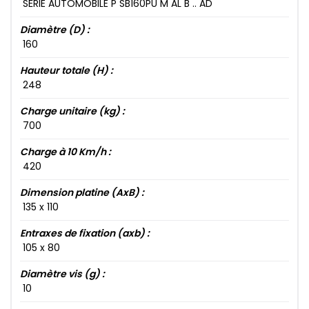
SÉRIE AUTOMOBILE P SB160​PU M AL B .. AD
Diamètre (D) :
160​
Hauteur totale (H) :
248​
Charge unitaire (kg) :
700​
Charge à 10 Km/h :
420​
Dimension platine (AxB) :
135​ x 110​
Entraxes de fixation (axb) :
105​ x 80​
Diamètre vis (g) :
10​