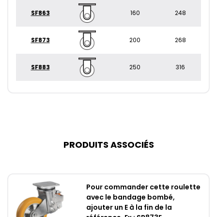
SF863
160
248
SF873
200
268
SF883
250
316
PRODUITS ASSOCIÉS
Pour commander cette roulette
avec le bandage bombé,
ajouter un E à la fin de la