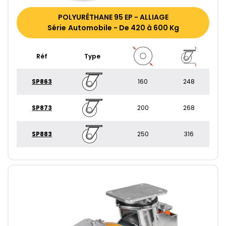
POLYURÉTHANE 95 EP - ALLIAGE
Série Automobile - De 420 à 600 Kg
Réf
Type
SP863
160
248
SP873
200
268
SP883
250
316