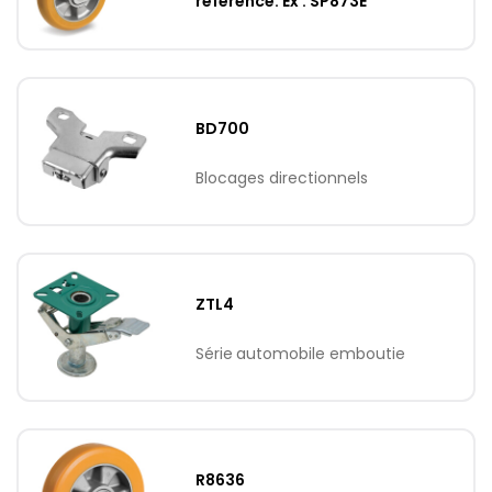
référence. Ex : SP873E
BD700
Blocages directionnels
ZTL4
Série automobile emboutie
R8636