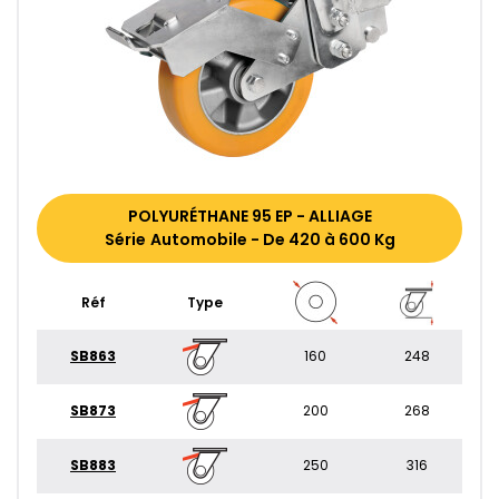
POLYURÉTHANE 95 EP - ALLIAGE
Série Automobile - De 420 à 600 Kg
Réf
Type
SB863
160
248
SB873
200
268
SB883
250
316