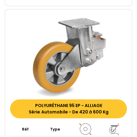
POLYURÉTHANE 95 EP - ALLIAGE
Série Automobile - De 420 à 600 Kg
Réf
Type