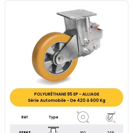
POLYURÉTHANE 95 EP - ALLIAGE
Série Automobile - De 420 à 600 Kg
Réf
Type
SF863
160
248