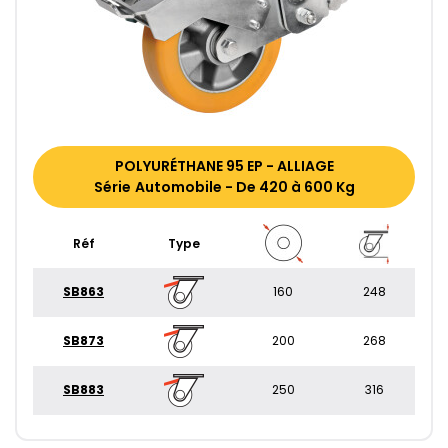
POLYURÉTHANE 95 EP - ALLIAGE
Série Automobile - De 420 à 600 Kg
Réf
Type
SB863
160
248
SB873
200
268
SB883
250
316