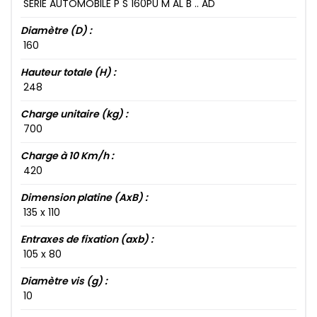
SÉRIE AUTOMOBILE P S 160​PU M AL B .. AD
Diamètre (D) :
160​
Hauteur totale (H) :
248​
Charge unitaire (kg) :
700​
Charge à 10 Km/h :
420​
Dimension platine (AxB) :
135​ x 110​
Entraxes de fixation (axb) :
105​ x 80​
Diamètre vis (g) :
10​