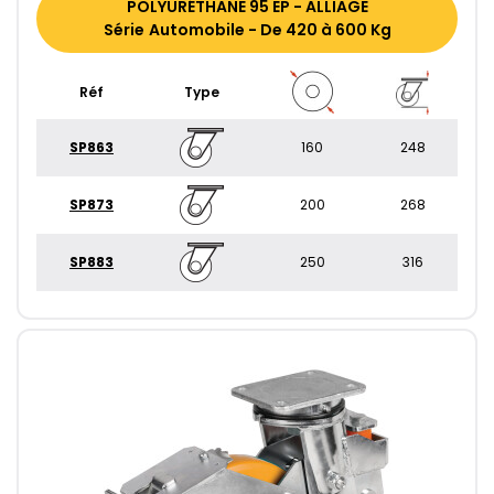
POLYURÉTHANE 95 EP - ALLIAGE
Série Automobile - De 420 à 600 Kg
Réf
Type
SP863
160
248
SP873
200
268
SP883
250
316